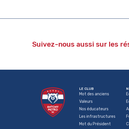
Suivez-nous aussi sur les r
LE CLUB
N
Mot des anciens
E
Valeurs
E
Nos éducateurs
A
Les infrastructures
F
Mot du Président
C