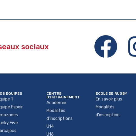
éseaux sociaux
OS ÉQUIPES
CENTRE
ECOLE DE RUGBY
D'ENTRAINEMENT
quipe 1
En savoir plus
Académie
quipe Espoir
Modalités
Modalités
mazones
d'inscription
d'inscriptions
unky Five
U14
arcajous
U16