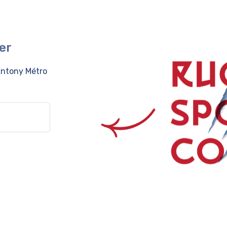
er
ntony Métro