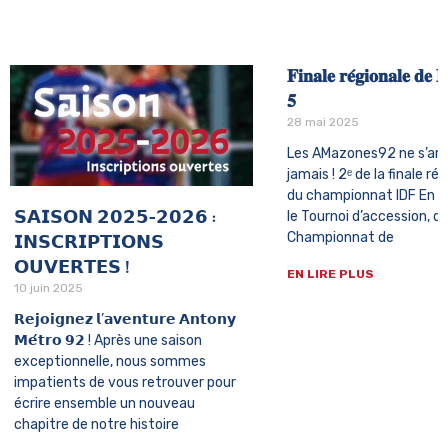
𝐅𝐢𝐧𝐚𝐥𝐞 𝐫𝐞́𝐠𝐢𝐨𝐧𝐚𝐥𝐞 𝐝𝐞 
𝟓
28 mai 2025
Les AMazones92 ne s’arr
jamais ! 2ᵉ de la finale rég
du championnat IDF En r
le Tournoi d’accession, di
𝗦𝗔𝗜𝗦𝗢𝗡 𝟮𝟬𝟮𝟱-𝟮𝟬𝟮𝟲 :
Championnat de
𝗜𝗡𝗦𝗖𝗥𝗜𝗣𝗧𝗜𝗢𝗡𝗦
𝗢𝗨𝗩𝗘𝗥𝗧𝗘𝗦 !
EN LIRE PLUS
10 juin 2025
𝗥𝗲𝗷𝗼𝗶𝗴𝗻𝗲𝘇 𝗹’𝗮𝘃𝗲𝗻𝘁𝘂𝗿𝗲 𝗔𝗻𝘁𝗼𝗻𝘆
𝗠𝗲́𝘁𝗿𝗼 𝟵𝟮 ! Après une saison
exceptionnelle, nous sommes
impatients de vous retrouver pour
écrire ensemble un nouveau
chapitre de notre histoire