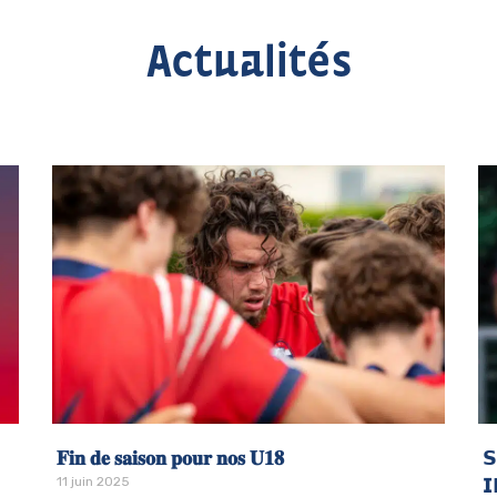
Actualités
𝐅𝐢𝐧 𝐝𝐞 𝐬𝐚𝐢𝐬𝐨𝐧 𝐩𝐨𝐮𝐫 𝐧𝐨𝐬 𝐔𝟏𝟖
𝗦
11 juin 2025
𝗜