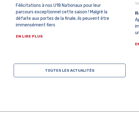
10
Félicitations à nos U18 Nationaux pour leur
parcours exceptionnel cette saison ! Malgré la
𝗥
défaite aux portes de la finale, ils peuvent être
A
immensément fiers
i
un
EN LIRE PLUS
E
TOUTES LES ACTUALITÉS