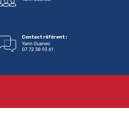
Contact référent :
Yann Guenec
07 72 38 93 61