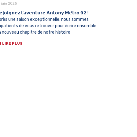
 juin 2025
𝗷𝗼𝗶𝗴𝗻𝗲𝘇 𝗹’𝗮𝘃𝗲𝗻𝘁𝘂𝗿𝗲 𝗔𝗻𝘁𝗼𝗻𝘆 𝗠𝗲́𝘁𝗿𝗼 𝟵𝟮 !
près une saison exceptionnelle, nous sommes
mpatients de vous retrouver pour écrire ensemble
 nouveau chapitre de notre histoire
N LIRE PLUS