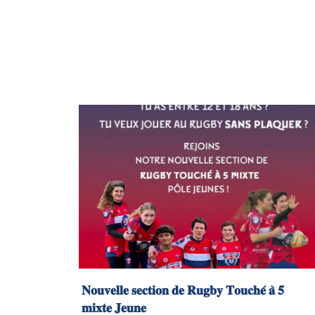
𝐍𝐨𝐮𝐯𝐞𝐥𝐥𝐞 𝐬𝐞𝐜𝐭𝐢𝐨𝐧 𝐝𝐞 𝐑𝐮𝐠𝐛𝐲 𝐓𝐨𝐮𝐜𝐡𝐞́ 𝐚̀ 𝟓
𝐦𝐢𝐱𝐭𝐞 𝐉𝐞𝐮𝐧𝐞