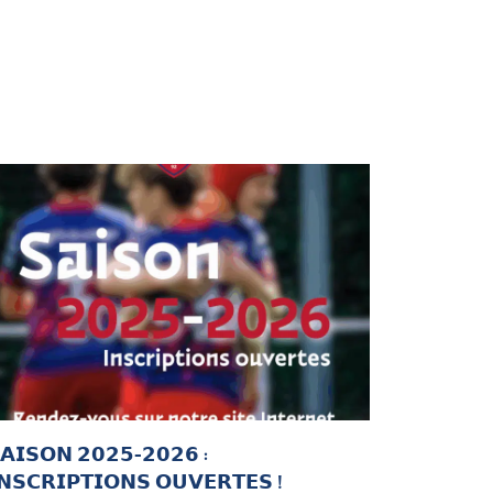
𝗔𝗜𝗦𝗢𝗡 𝟮𝟬𝟮𝟱-𝟮𝟬𝟮𝟲 :
𝗡𝗦𝗖𝗥𝗜𝗣𝗧𝗜𝗢𝗡𝗦 𝗢𝗨𝗩𝗘𝗥𝗧𝗘𝗦 !