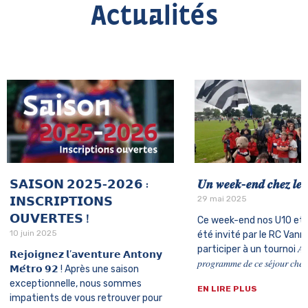
Actualités
𝗦𝗔𝗜𝗦𝗢𝗡 𝟮𝟬𝟮𝟱-𝟮𝟬𝟮𝟲 :
𝑼𝒏 𝒘𝒆𝒆𝒌-𝒆𝒏𝒅 𝒄𝒉𝒆𝒛 𝒍𝒆𝒔 
29 mai 2025
𝗜𝗡𝗦𝗖𝗥𝗜𝗣𝗧𝗜𝗢𝗡𝗦
𝗢𝗨𝗩𝗘𝗥𝗧𝗘𝗦 !
Ce week-end nos U10 et 
10 juin 2025
été invité par le RC Vann
participer à un tournoi 𝐴
𝗥𝗲𝗷𝗼𝗶𝗴𝗻𝗲𝘇 𝗹’𝗮𝘃𝗲𝗻𝘁𝘂𝗿𝗲 𝗔𝗻𝘁𝗼𝗻𝘆
𝑝𝑟𝑜𝑔𝑟𝑎𝑚𝑚𝑒 𝑑𝑒 𝑐𝑒 𝑠𝑒́𝑗𝑜𝑢𝑟 𝑐ℎ𝑒𝑧 
𝗠𝗲́𝘁𝗿𝗼 𝟵𝟮 ! Après une saison
exceptionnelle, nous sommes
EN LIRE PLUS
impatients de vous retrouver pour