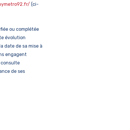
nymetro92.fr/
(ci-
difiée ou complétée
e évolution
la date de sa mise à
ions engagent
e consulte
sance de ses