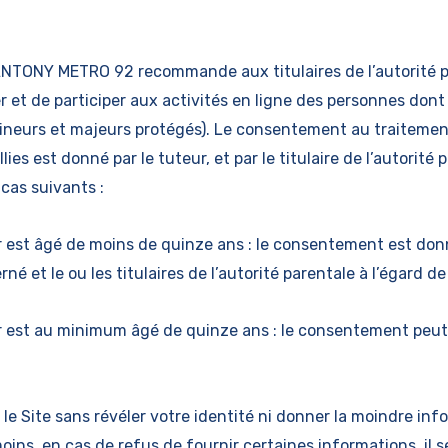
TONY METRO 92 recommande aux titulaires de l’autorité p
r et de participer aux activités en ligne des personnes dont 
(mineurs et majeurs protégés). Le consentement au traiteme
lies est donné par le tuteur, et par le titulaire de l’autorité 
cas suivants :
r est âgé de moins de quinze ans : le consentement est do
né et le ou les titulaires de l’autorité parentale à l’égard d
r est au minimum âgé de quinze ans : le consentement peut 
 le Site sans révéler votre identité ni donner la moindre in
ns, en cas de refus de fournir certaines informations, il 