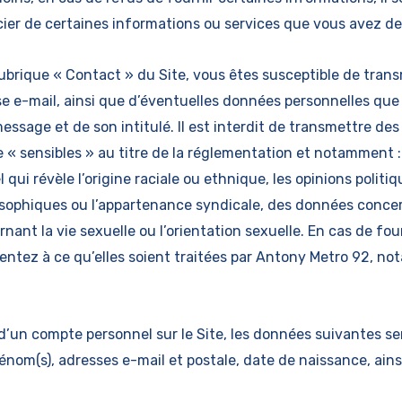
icier de certaines informations ou services que vous avez 
 rubrique « Contact » du Site, vous êtes susceptible de tran
se e-mail, ainsi que d’éventuelles données personnelles que
ssage et de son intitulé. Il est interdit de transmettre de
« sensibles » au titre de la réglementation et notamment 
qui révèle l’origine raciale ou ethnique, les opinions politiq
losophiques ou l’appartenance syndicale, des données conce
ant la vie sexuelle ou l’orientation sexuelle. En cas de four
ntez à ce qu’elles soient traitées par Antony Metro 92, n
 d’un compte personnel sur le Site, les données suivantes se
prénom(s), adresses e-mail et postale, date de naissance, ai