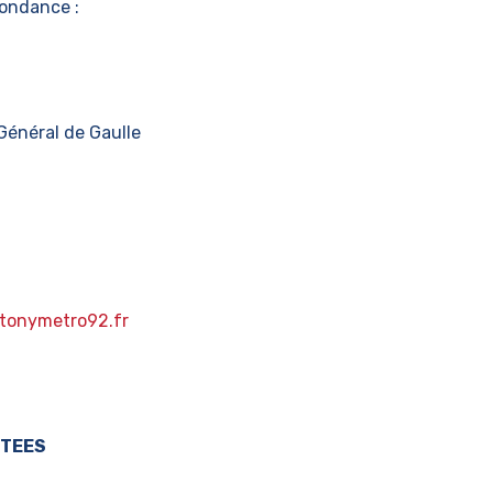
ondance :
Général de Gaulle
tonymetro92.fr
CTEES