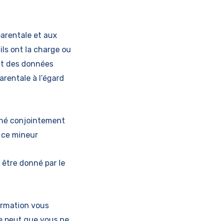
arentale et aux
ils ont la charge ou
nt des données
parentale à l’égard
nné conjointement
e ce mineur
être donné par le
formation vous
se peut que vous ne