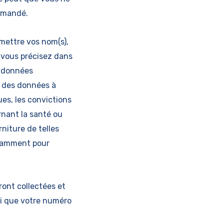
demandé.
smettre vos nom(s),
 vous précisez dans
s données
: des données à
ues, les convictions
rnant la santé ou
niture de telles
otamment pour
ront collectées et
nsi que votre numéro