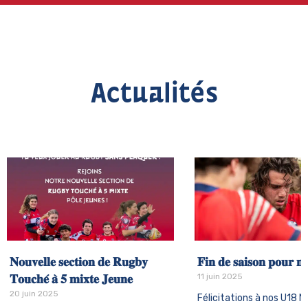
Actualités
𝐍𝐨𝐮𝐯𝐞𝐥𝐥𝐞 𝐬𝐞𝐜𝐭𝐢𝐨𝐧 𝐝𝐞 𝐑𝐮𝐠𝐛𝐲
𝐅𝐢𝐧 𝐝𝐞 𝐬𝐚𝐢𝐬𝐨𝐧 𝐩𝐨𝐮𝐫 𝐧
11 juin 2025
𝐓𝐨𝐮𝐜𝐡𝐞́ 𝐚̀ 𝟓 𝐦𝐢𝐱𝐭𝐞 𝐉𝐞𝐮𝐧𝐞
20 juin 2025
Félicitations à nos U18 