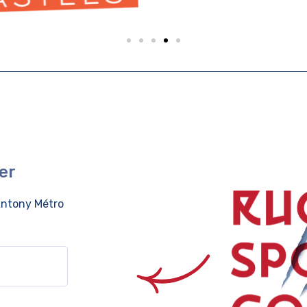
er
ntony Métro