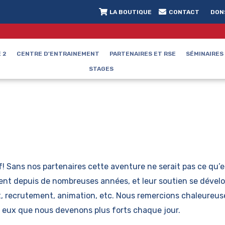
LA BOUTIQUE
CONTACT
DON
 2
CENTRE D'ENTRAINEMENT
PARTENAIRES ET RSE
SÉMINAIRES
STAGES
if! Sans nos partenaires cette aventure ne serait pas ce qu’e
t depuis de nombreuses années, et leur soutien se dévelop
at, recrutement, animation, etc. Nous remercions chaleureu
à eux que nous devenons plus forts chaque jour.