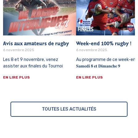
Avis aux amateurs de rugby
Week-end 100% rugby !
6 novembre 2025
6 novembre 2025
Les 8 et 9 novembre, venez
Au programme de ce week-end 
assister aux finales du Tournoi
𝐒𝐚𝐦𝐞𝐝𝐢 𝟖 𝐞𝐭 𝐃𝐢𝐦𝐚𝐧𝐜𝐡𝐞 𝟗
EN LIRE PLUS
EN LIRE PLUS
TOUTES LES ACTUALITÉS