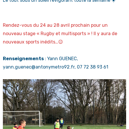
Le tout sous un soleil revigorant toute la semaine ☀️
Rendez-vous du 24 au 28 avril prochain pour un
nouveau stage « Rugby et multisports » ! Il y aura de
nouveaux sports inédits…😉
Renseignements
: Yann GUENEC,
yann.guenec@antonymetro92.fr, 07 72 38 93 61