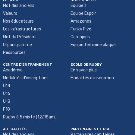
LE CLUB
NOS ÉQUIPES
Mot des anciens
Equipe 1
Valeurs
Equipe Espoir
Nos éducateurs
Amazones
Les infrastructures
Funky Five
Mot du Président
Carcajous
Organigramme
Equipe féminine plaqué
Ressources
CENTRE D'ENTRAINEMENT
ECOLE DE RUGBY
Académie
En savoir plus
Modalités d'inscriptions
Modalités d'inscription
U14
U16
U18
F18
Rugby à 5 mixte (12/18ans)
ACTUALITÉS
PARTENAIRES ET RSE
Mot des anciens
Partenaires capitaines