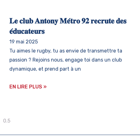
𝐋𝐞 𝐜𝐥𝐮𝐛 𝐀𝐧𝐭𝐨𝐧𝐲 𝐌𝐞́𝐭𝐫𝐨 𝟗𝟐 𝐫𝐞𝐜𝐫𝐮𝐭𝐞 𝐝𝐞𝐬
𝐞́𝐝𝐮𝐜𝐚𝐭𝐞𝐮𝐫𝐬
19 mai 2025
Tu aimes le rugby, tu as envie de transmettre ta
passion ? Rejoins nous, engage toi dans un club
dynamique, et prend part à un
EN LIRE PLUS »