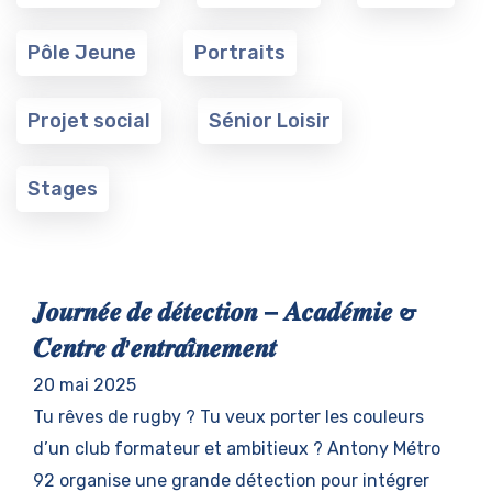
Pôle Jeune
Portraits
Projet social
Sénior Loisir
Stages
𝑱𝒐𝒖𝒓𝒏𝒆́𝒆 𝒅𝒆 𝒅𝒆́𝒕𝒆𝒄𝒕𝒊𝒐𝒏 – 𝑨𝒄𝒂𝒅𝒆́𝒎𝒊𝒆 &
𝑪𝒆𝒏𝒕𝒓𝒆 𝒅’𝒆𝒏𝒕𝒓𝒂𝒊̂𝒏𝒆𝒎𝒆𝒏𝒕
20 mai 2025
Tu rêves de rugby ? Tu veux porter les couleurs
d’un club formateur et ambitieux ? Antony Métro
92 organise une grande détection pour intégrer