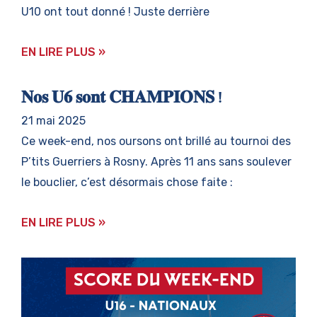
U10 ont tout donné ! Juste derrière
EN LIRE PLUS »
𝐍𝐨𝐬 𝐔𝟔 𝐬𝐨𝐧𝐭 𝐂𝐇𝐀𝐌𝐏𝐈𝐎𝐍𝐒 !
21 mai 2025
Ce week-end, nos oursons ont brillé au tournoi des
P’tits Guerriers à Rosny. Après 11 ans sans soulever
le bouclier, c’est désormais chose faite :
EN LIRE PLUS »