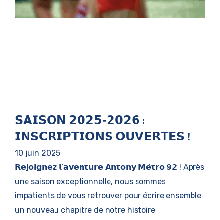
𝗦𝗔𝗜𝗦𝗢𝗡 𝟮𝟬𝟮𝟱-𝟮𝟬𝟮𝟲 :
𝗜𝗡𝗦𝗖𝗥𝗜𝗣𝗧𝗜𝗢𝗡𝗦 𝗢𝗨𝗩𝗘𝗥𝗧𝗘𝗦 !
10 juin 2025
𝗥𝗲𝗷𝗼𝗶𝗴𝗻𝗲𝘇 𝗹’𝗮𝘃𝗲𝗻𝘁𝘂𝗿𝗲 𝗔𝗻𝘁𝗼𝗻𝘆 𝗠𝗲́𝘁𝗿𝗼 𝟵𝟮 ! Après
une saison exceptionnelle, nous sommes
impatients de vous retrouver pour écrire ensemble
un nouveau chapitre de notre histoire