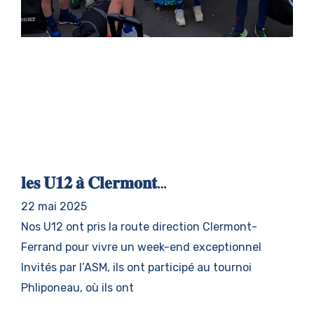
𝐥𝐞𝐬 𝐔𝟏𝟐 𝐚̀ 𝐂𝐥𝐞𝐫𝐦𝐨𝐧𝐭…
22 mai 2025
Nos U12 ont pris la route direction Clermont-
Ferrand pour vivre un week-end exceptionnel
Invités par l’ASM, ils ont participé au tournoi
Phliponeau, où ils ont