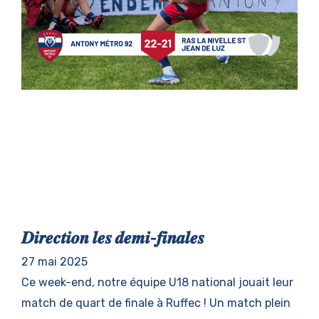
𝑫𝒊𝒓𝒆𝒄𝒕𝒊𝒐𝒏 𝒍𝒆𝒔 𝒅𝒆𝒎𝒊-𝒇𝒊𝒏𝒂𝒍𝒆𝒔
27 mai 2025
Ce week-end, notre équipe U18 national jouait leur
match de quart de finale à Ruffec ! Un match plein