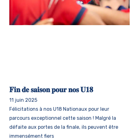
𝐅𝐢𝐧 𝐝𝐞 𝐬𝐚𝐢𝐬𝐨𝐧 𝐩𝐨𝐮𝐫 𝐧𝐨𝐬 𝐔𝟏𝟖
11 juin 2025
Félicitations à nos U18 Nationaux pour leur
parcours exceptionnel cette saison ! Malgré la
défaite aux portes de la finale, ils peuvent être
immensément fiers