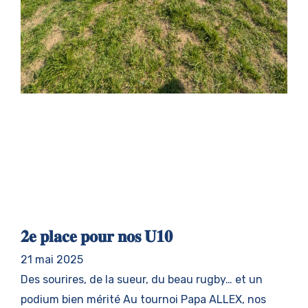
𝟐𝐞 𝐩𝐥𝐚𝐜𝐞 𝐩𝐨𝐮𝐫 𝐧𝐨𝐬 𝐔𝟏𝟎
21 mai 2025
Des sourires, de la sueur, du beau rugby… et un
podium bien mérité Au tournoi Papa ALLEX, nos