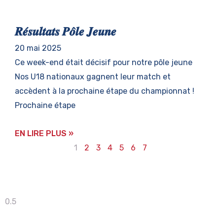
𝑹𝒆́𝒔𝒖𝒍𝒕𝒂𝒕𝒔 𝑷𝒐̂𝒍𝒆 𝑱𝒆𝒖𝒏𝒆
20 mai 2025
Ce week-end était décisif pour notre pôle jeune
Nos U18 nationaux gagnent leur match et
accèdent à la prochaine étape du championnat !
Prochaine étape
EN LIRE PLUS »
1
2
3
4
5
6
7