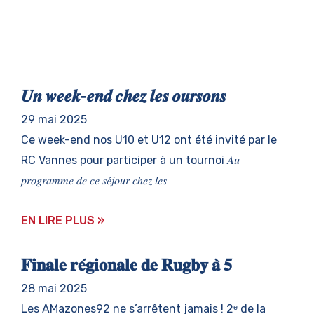
𝑼𝒏 𝒘𝒆𝒆𝒌-𝒆𝒏𝒅 𝒄𝒉𝒆𝒛 𝒍𝒆𝒔 𝒐𝒖𝒓𝒔𝒐𝒏𝒔
29 mai 2025
Ce week-end nos U10 et U12 ont été invité par le
RC Vannes pour participer à un tournoi 𝐴𝑢
𝑝𝑟𝑜𝑔𝑟𝑎𝑚𝑚𝑒 𝑑𝑒 𝑐𝑒 𝑠𝑒́𝑗𝑜𝑢𝑟 𝑐ℎ𝑒𝑧 𝑙𝑒𝑠
EN LIRE PLUS »
𝐅𝐢𝐧𝐚𝐥𝐞 𝐫𝐞́𝐠𝐢𝐨𝐧𝐚𝐥𝐞 𝐝𝐞 𝐑𝐮𝐠𝐛𝐲 𝐚̀ 𝟓
28 mai 2025
Les AMazones92 ne s’arrêtent jamais ! 2ᵉ de la