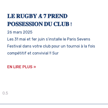
𝐋𝐄 𝐑𝐔𝐆𝐁𝐘 𝐀̀ 𝟕 𝐏𝐑𝐄𝐍𝐃
𝐏𝐎𝐒𝐒𝐄𝐒𝐒𝐈𝐎𝐍 𝐃𝐔 𝐂𝐋𝐔𝐁 !
26 mars 2025
Les 31 mai et 1er juin s’installe le Paris Sevens
Festival dans votre club pour un tournoi à la fois
compétitif et convivial !! Sur
EN LIRE PLUS »