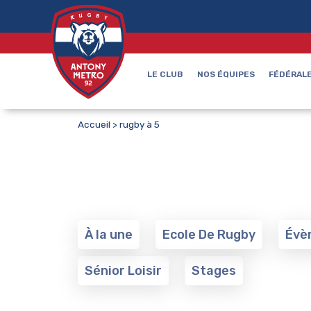
LE CLUB
NOS ÉQUIPES
FÉDÉRALE
Accueil
>
rugby à 5
À la une
Ecole De Rugby
Évè
Sénior Loisir
Stages