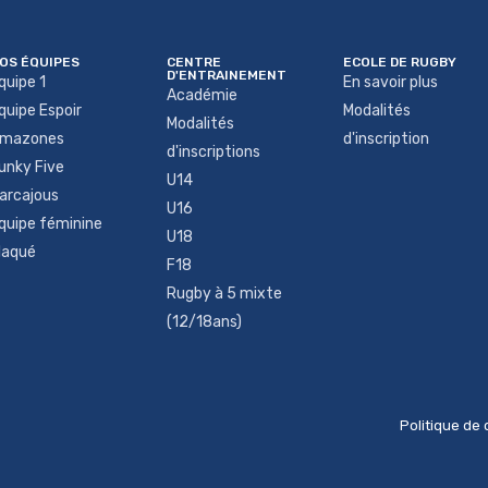
OS ÉQUIPES
CENTRE
ECOLE DE RUGBY
D'ENTRAINEMENT
quipe 1
En savoir plus
Académie
quipe Espoir
Modalités
Modalités
mazones
d'inscription
d'inscriptions
unky Five
U14
arcajous
U16
quipe féminine
U18
laqué
F18
Rugby à 5 mixte
(12/18ans)
Politique de 