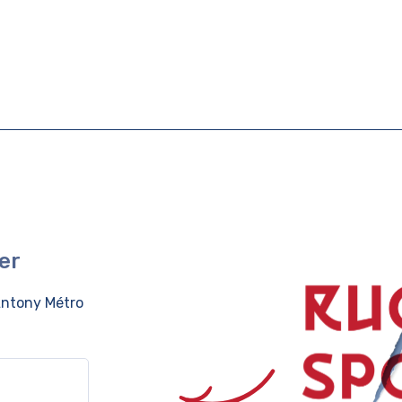
er
ntony Métro