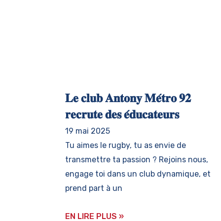
𝐋𝐞 𝐜𝐥𝐮𝐛 𝐀𝐧𝐭𝐨𝐧𝐲 𝐌𝐞́𝐭𝐫𝐨 𝟗𝟐
𝐫𝐞𝐜𝐫𝐮𝐭𝐞 𝐝𝐞𝐬 𝐞́𝐝𝐮𝐜𝐚𝐭𝐞𝐮𝐫𝐬
19 mai 2025
Tu aimes le rugby, tu as envie de
transmettre ta passion ? Rejoins nous,
engage toi dans un club dynamique, et
prend part à un
EN LIRE PLUS »