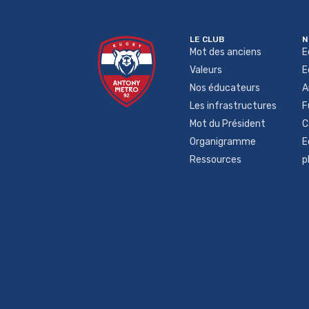
LE CLUB
N
Mot des anciens
E
Valeurs
E
Nos éducateurs
A
Les infrastructures
F
Mot du Président
C
Organigramme
E
Ressources
p