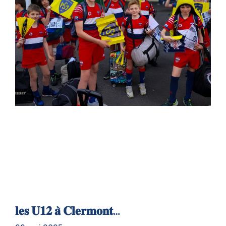
𝐥𝐞𝐬 𝐔𝟏𝟐 𝐚̀ 𝐂𝐥𝐞𝐫𝐦𝐨𝐧𝐭…