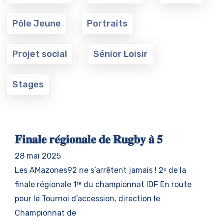
Pôle Jeune
Portraits
Projet social
Sénior Loisir
Stages
𝐅𝐢𝐧𝐚𝐥𝐞 𝐫𝐞́𝐠𝐢𝐨𝐧𝐚𝐥𝐞 𝐝𝐞 𝐑𝐮𝐠𝐛𝐲 𝐚̀ 𝟓
28 mai 2025
Les AMazones92 ne s’arrêtent jamais ! 2ᵉ de la
finale régionale 1ʳᵉ du championnat IDF En route
pour le Tournoi d’accession, direction le
Championnat de