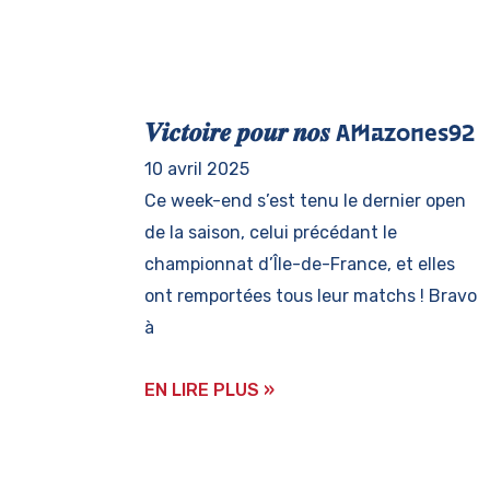
𝑽𝒊𝒄𝒕𝒐𝒊𝒓𝒆 𝒑𝒐𝒖𝒓 𝒏𝒐𝒔 AMazones92
10 avril 2025
Ce week-end s’est tenu le dernier open
de la saison, celui précédant le
championnat d’Île-de-France, et elles
ont remportées tous leur matchs ! Bravo
à
EN LIRE PLUS »