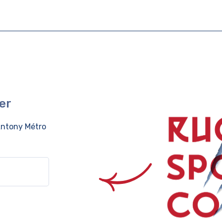
er
ntony Métro