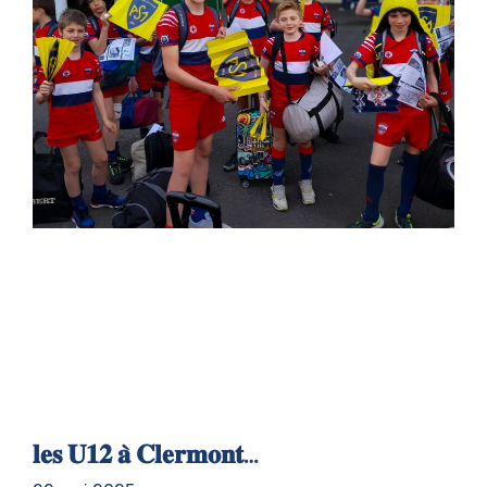
𝐥𝐞𝐬 𝐔𝟏𝟐 𝐚̀ 𝐂𝐥𝐞𝐫𝐦𝐨𝐧𝐭…