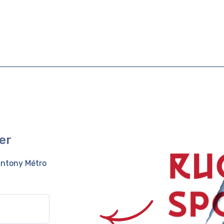
er
ntony Métro