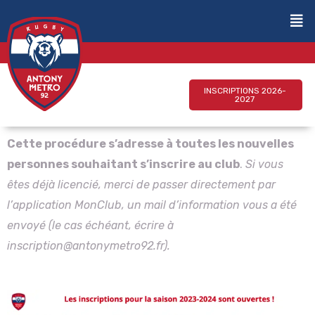
INSCRIPTIONS 2026-
2027
Cette procédure s’adresse à toutes les nouvelles
personnes souhaitant s’inscrire au club
.
Si vous
êtes déjà licencié, merci de passer directement par
l’application MonClub, un mail d’information vous a été
envoyé (le cas échéant, écrire à
inscription@antonymetro92.fr).