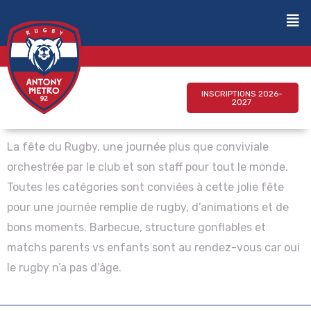
INSCRIPTIONS 2026-
2027
La fête du Rugby, une journée plus que conviviale
orchestrée par le club et son staff pour tout le monde.
Toutes les catégories sont conviées à cette jolie fête
pour une journée remplie de rugby, d’animations et de
bons moments. Barbecue, structure gonflables et
matchs parents vs enfants sont au rendez-vous car oui
le rugby n’a pas d’âge.