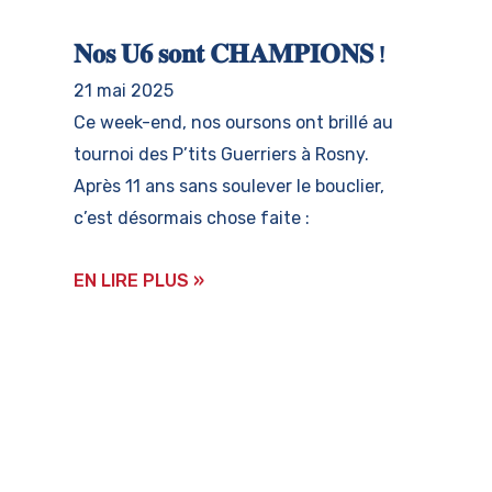
𝐍𝐨𝐬 𝐔𝟔 𝐬𝐨𝐧𝐭 𝐂𝐇𝐀𝐌𝐏𝐈𝐎𝐍𝐒 !
21 mai 2025
Ce week-end, nos oursons ont brillé au
tournoi des P’tits Guerriers à Rosny.
Après 11 ans sans soulever le bouclier,
c’est désormais chose faite :
EN LIRE PLUS »