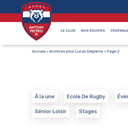
LE CLUB
NOS ÉQUIPES
FÉDÉRALE
Accueil
>
Archives pour Lucas Delpierre
>
Page 2
À la une
Ecole De Rugby
Évè
Sénior Loisir
Stages