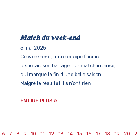
𝑴𝒂𝒕𝒄𝒉 𝒅𝒖 𝒘𝒆𝒆𝒌-𝒆𝒏𝒅
5 mai 2025
Ce week-end, notre équipe fanion
disputait son barrage : un match intense,
qui marque la fin d’une belle saison.
Malgré le résultat, ils n’ont rien
EN LIRE PLUS »
6
7
8
9
10
11
12
13
14
15
16
17
18
19
20
2