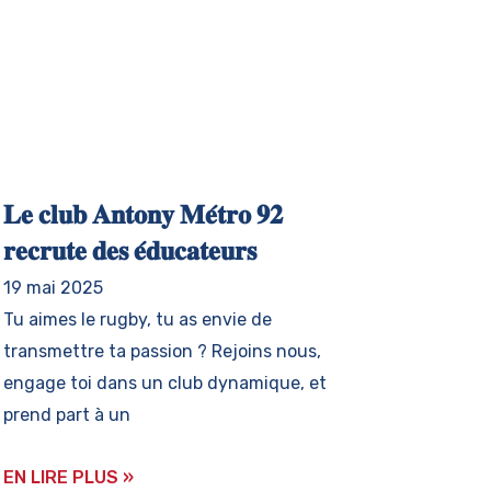
𝐋𝐞 𝐜𝐥𝐮𝐛 𝐀𝐧𝐭𝐨𝐧𝐲 𝐌𝐞́𝐭𝐫𝐨 𝟗𝟐
𝐫𝐞𝐜𝐫𝐮𝐭𝐞 𝐝𝐞𝐬 𝐞́𝐝𝐮𝐜𝐚𝐭𝐞𝐮𝐫𝐬
19 mai 2025
Tu aimes le rugby, tu as envie de
transmettre ta passion ? Rejoins nous,
engage toi dans un club dynamique, et
prend part à un
EN LIRE PLUS »