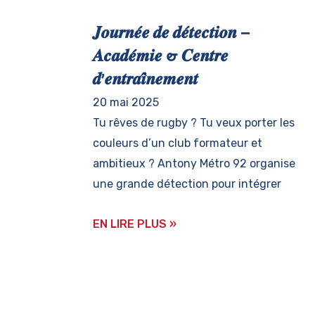
𝑱𝒐𝒖𝒓𝒏𝒆́𝒆 𝒅𝒆 𝒅𝒆́𝒕𝒆𝒄𝒕𝒊𝒐𝒏 –
𝑨𝒄𝒂𝒅𝒆́𝒎𝒊𝒆 & 𝑪𝒆𝒏𝒕𝒓𝒆
𝒅’𝒆𝒏𝒕𝒓𝒂𝒊̂𝒏𝒆𝒎𝒆𝒏𝒕
20 mai 2025
Tu rêves de rugby ? Tu veux porter les
couleurs d’un club formateur et
ambitieux ? Antony Métro 92 organise
une grande détection pour intégrer
EN LIRE PLUS »