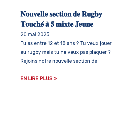
𝐍𝐨𝐮𝐯𝐞𝐥𝐥𝐞 𝐬𝐞𝐜𝐭𝐢𝐨𝐧 𝐝𝐞 𝐑𝐮𝐠𝐛𝐲
𝐓𝐨𝐮𝐜𝐡𝐞́ 𝐚̀ 𝟓 𝐦𝐢𝐱𝐭𝐞 𝐉𝐞𝐮𝐧𝐞
20 mai 2025
Tu as entre 12 et 18 ans ? Tu veux jouer
au rugby mais tu ne veux pas plaquer ?
Rejoins notre nouvelle section de
EN LIRE PLUS »