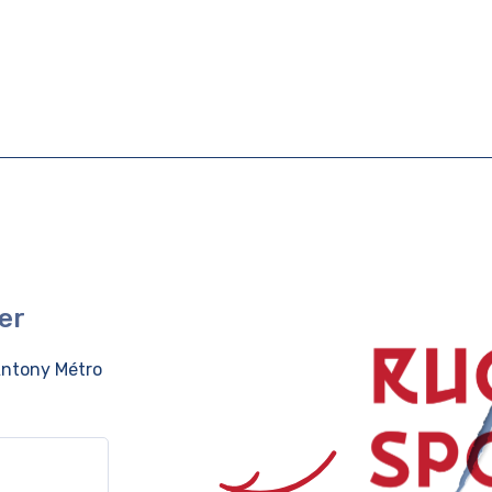
er
ntony Métro