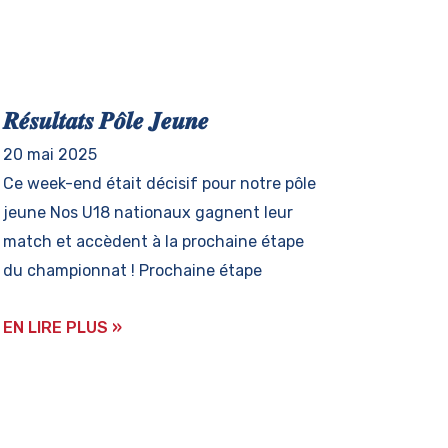
𝑹𝒆́𝒔𝒖𝒍𝒕𝒂𝒕𝒔 𝑷𝒐̂𝒍𝒆 𝑱𝒆𝒖𝒏𝒆
20 mai 2025
Ce week-end était décisif pour notre pôle
jeune Nos U18 nationaux gagnent leur
match et accèdent à la prochaine étape
du championnat ! Prochaine étape
EN LIRE PLUS »