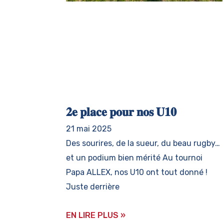
𝟐𝐞 𝐩𝐥𝐚𝐜𝐞 𝐩𝐨𝐮𝐫 𝐧𝐨𝐬 𝐔𝟏𝟎
21 mai 2025
Des sourires, de la sueur, du beau rugby…
et un podium bien mérité Au tournoi
Papa ALLEX, nos U10 ont tout donné !
Juste derrière
EN LIRE PLUS »