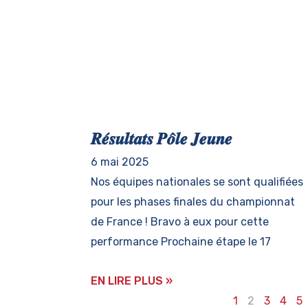
𝑹𝒆́𝒔𝒖𝒍𝒕𝒂𝒕𝒔 𝑷𝒐̂𝒍𝒆 𝑱𝒆𝒖𝒏𝒆
6 mai 2025
Nos équipes nationales se sont qualifiées
pour les phases finales du championnat
de France ! Bravo à eux pour cette
performance Prochaine étape le 17
EN LIRE PLUS »
1
2
3
4
5