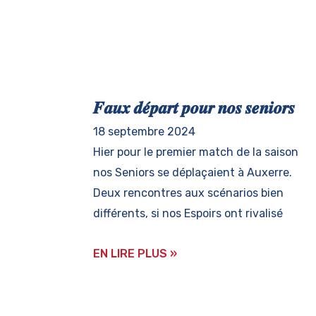
𝑭𝒂𝒖𝒙 𝒅𝒆́𝒑𝒂𝒓𝒕 𝒑𝒐𝒖𝒓 𝒏𝒐𝒔 𝒔𝒆𝒏𝒊𝒐𝒓𝒔
18 septembre 2024
Hier pour le premier match de la saison
nos Seniors se déplaçaient à Auxerre.
Deux rencontres aux scénarios bien
différents, si nos Espoirs ont rivalisé
EN LIRE PLUS »