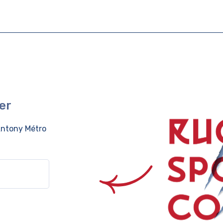
er
ntony Métro