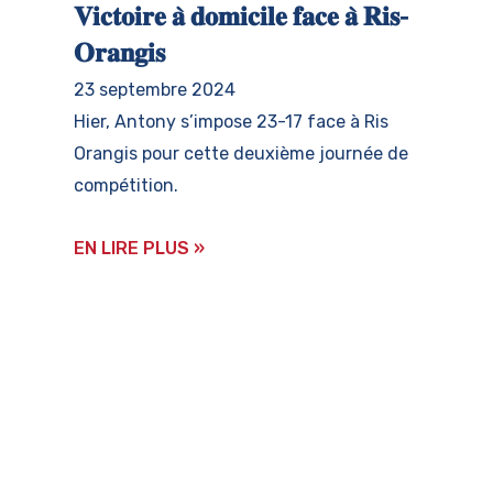
𝐕𝐢𝐜𝐭𝐨𝐢𝐫𝐞 𝐚̀ 𝐝𝐨𝐦𝐢𝐜𝐢𝐥𝐞 𝐟𝐚𝐜𝐞 𝐚̀ 𝐑𝐢𝐬-
𝐎𝐫𝐚𝐧𝐠𝐢𝐬
23 septembre 2024
Hier, Antony s’impose 23-17 face à Ris
Orangis pour cette deuxième journée de
compétition.
EN LIRE PLUS »