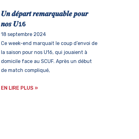
𝑼𝒏 𝒅𝒆́𝒑𝒂𝒓𝒕 𝒓𝒆𝒎𝒂𝒓𝒒𝒖𝒂𝒃𝒍𝒆 𝒑𝒐𝒖𝒓
𝒏𝒐𝒔 𝑼16
18 septembre 2024
Ce week-end marquait le coup d’envoi de
la saison pour nos U16, qui jouaient à
domicile face au SCUF. Après un début
de match compliqué,
EN LIRE PLUS »