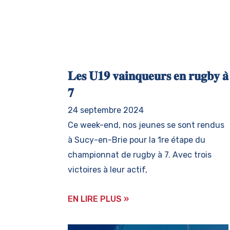
𝐋𝐞𝐬 𝐔𝟏𝟗 𝐯𝐚𝐢𝐧𝐪𝐮𝐞𝐮𝐫𝐬 𝐞𝐧 𝐫𝐮𝐠𝐛𝐲 𝐚̀
𝟕
24 septembre 2024
Ce week-end, nos jeunes se sont rendus
à Sucy-en-Brie pour la 1re étape du
championnat de rugby à 7. Avec trois
victoires à leur actif,
EN LIRE PLUS »