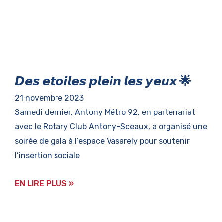
𝘿𝙚𝙨 𝙚𝙩𝙤𝙞𝙡𝙚𝙨 𝙥𝙡𝙚𝙞𝙣 𝙡𝙚𝙨 𝙮𝙚𝙪𝙭 🌟
21 novembre 2023
Samedi dernier, Antony Métro 92, en partenariat
avec le Rotary Club Antony-Sceaux, a organisé une
soirée de gala à l’espace Vasarely pour soutenir
l’insertion sociale
EN LIRE PLUS »