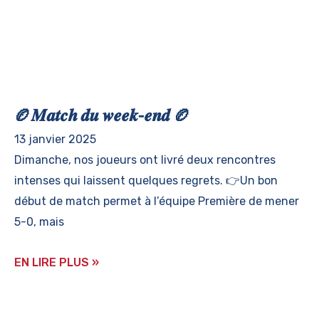
🏉𝑴𝒂𝒕𝒄𝒉 𝒅𝒖 𝒘𝒆𝒆𝒌-𝒆𝒏𝒅 🏉
13 janvier 2025
Dimanche, nos joueurs ont livré deux rencontres
intenses qui laissent quelques regrets. 👉Un bon
début de match permet à l’équipe Première de mener
5-0, mais
EN LIRE PLUS »