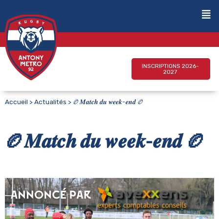
INSCRIPTIONS 2026-
2027
Accueil
>
Actualités
>
🏉𝑴𝒂𝒕𝒄𝒉 𝒅𝒖 𝒘𝒆𝒆𝒌-𝒆𝒏𝒅 🏉
🏉𝑴𝒂𝒕𝒄𝒉 𝒅𝒖 𝒘𝒆𝒆𝒌-𝒆𝒏𝒅 🏉