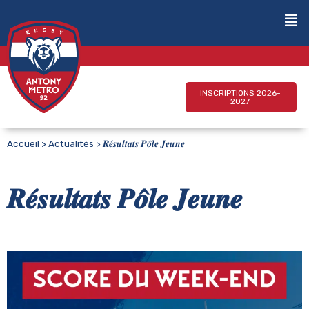
INSCRIPTIONS 2026-
2027
Accueil
>
Actualités
>
𝑹𝒆́𝒔𝒖𝒍𝒕𝒂𝒕𝒔 𝑷𝒐̂𝒍𝒆 𝑱𝒆𝒖𝒏𝒆
𝑹𝒆́𝒔𝒖𝒍𝒕𝒂𝒕𝒔 𝑷𝒐̂𝒍𝒆 𝑱𝒆𝒖𝒏𝒆