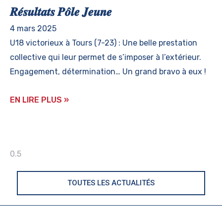
𝑹𝒆́𝒔𝒖𝒍𝒕𝒂𝒕𝒔 𝑷𝒐̂𝒍𝒆 𝑱𝒆𝒖𝒏𝒆
4 mars 2025
U18 victorieux à Tours (7-23) : Une belle prestation
collective qui leur permet de s’imposer à l’extérieur.
Engagement, détermination… Un grand bravo à eux !
EN LIRE PLUS »
TOUTES LES ACTUALITÉS