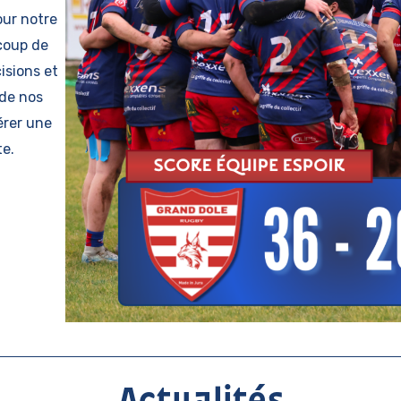
our notre
coup de
isions et
 de nos
érer une
te.