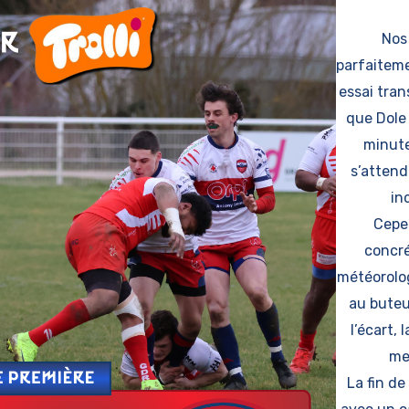
Nos
parfaitem
essai tran
que Dole
minute
s’attend
in
Cepe
concré
météorolo
au buteu
l’écart, 
me
La fin d