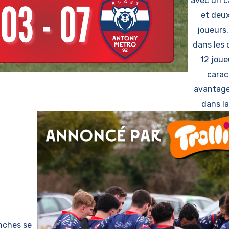
avec un c
et deux
joueurs,
dans les 
12 joue
carac
avantage
dans la
nches se