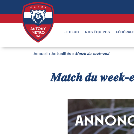
LE CLUB
NOS ÉQUIPES
FÉDÉRALE
Accueil
>
Actualités
>
𝑴𝒂𝒕𝒄𝒉 𝒅𝒖 𝒘𝒆𝒆𝒌-𝒆𝒏𝒅
𝑴𝒂𝒕𝒄𝒉 𝒅𝒖 𝒘𝒆𝒆𝒌-