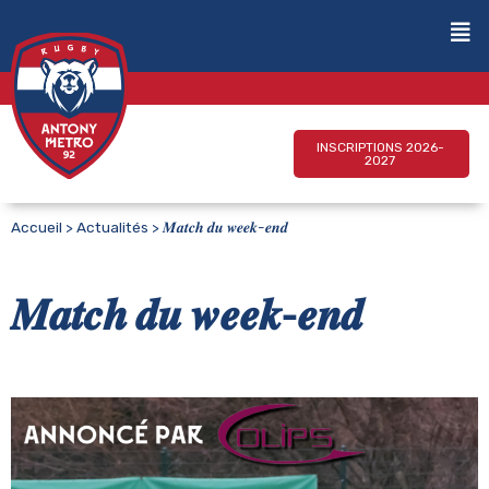
INSCRIPTIONS 2026-
2027
Accueil
>
Actualités
>
𝑴𝒂𝒕𝒄𝒉 𝒅𝒖 𝒘𝒆𝒆𝒌-𝒆𝒏𝒅
𝑴𝒂𝒕𝒄𝒉 𝒅𝒖 𝒘𝒆𝒆𝒌-𝒆𝒏𝒅