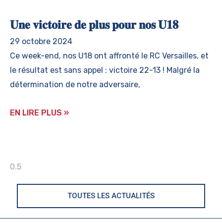
𝐔𝐧𝐞 𝐯𝐢𝐜𝐭𝐨𝐢𝐫𝐞 𝐝𝐞 𝐩𝐥𝐮𝐬 𝐩𝐨𝐮𝐫 𝐧𝐨𝐬 𝐔𝟏𝟖
29 octobre 2024
Ce week-end, nos U18 ont affronté le RC Versailles, et
le résultat est sans appel : victoire 22-13 ! Malgré la
détermination de notre adversaire,
EN LIRE PLUS »
TOUTES LES ACTUALITÉS