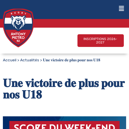
INSCRIPTIONS 2026-
2027
Accueil
>
Actualités
>
𝐔𝐧𝐞 𝐯𝐢𝐜𝐭𝐨𝐢𝐫𝐞 𝐝𝐞 𝐩𝐥𝐮𝐬 𝐩𝐨𝐮𝐫 𝐧𝐨𝐬 𝐔𝟏𝟖
𝐔𝐧𝐞 𝐯𝐢𝐜𝐭𝐨𝐢𝐫𝐞 𝐝𝐞 𝐩𝐥𝐮𝐬 𝐩𝐨𝐮𝐫
𝐧𝐨𝐬 𝐔𝟏𝟖