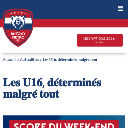
INSCRIPTIONS 2026-
2027
Accueil
>
Actualités
>
𝐋𝐞𝐬 𝐔𝟏𝟔, 𝐝𝐞́𝐭𝐞𝐫𝐦𝐢𝐧𝐞́𝐬 𝐦𝐚𝐥𝐠𝐫𝐞́ 𝐭𝐨𝐮𝐭
𝐋𝐞𝐬 𝐔𝟏𝟔, 𝐝𝐞́𝐭𝐞𝐫𝐦𝐢𝐧𝐞́𝐬
𝐦𝐚𝐥𝐠𝐫𝐞́ 𝐭𝐨𝐮𝐭