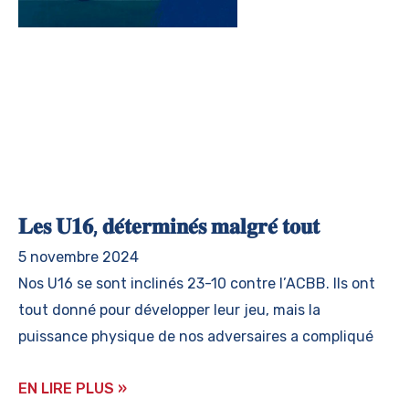
𝐋𝐞𝐬 𝐔𝟏𝟔, 𝐝𝐞́𝐭𝐞𝐫𝐦𝐢𝐧𝐞́𝐬 𝐦𝐚𝐥𝐠𝐫𝐞́ 𝐭𝐨𝐮𝐭
5 novembre 2024
Nos U16 se sont inclinés 23-10 contre l’ACBB. Ils ont
tout donné pour développer leur jeu, mais la
puissance physique de nos adversaires a compliqué
EN LIRE PLUS »