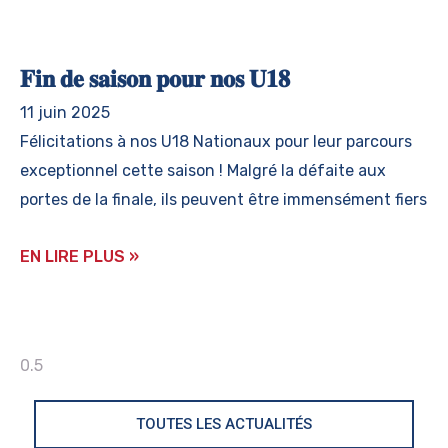
𝐅𝐢𝐧 𝐝𝐞 𝐬𝐚𝐢𝐬𝐨𝐧 𝐩𝐨𝐮𝐫 𝐧𝐨𝐬 𝐔𝟏𝟖
11 juin 2025
Félicitations à nos U18 Nationaux pour leur parcours
exceptionnel cette saison ! Malgré la défaite aux
portes de la finale, ils peuvent être immensément fiers
EN LIRE PLUS »
TOUTES LES ACTUALITÉS