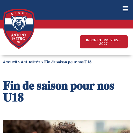
INSCRIPTIONS 2026-
2027
Accueil
>
Actualités
>
𝐅𝐢𝐧 𝐝𝐞 𝐬𝐚𝐢𝐬𝐨𝐧 𝐩𝐨𝐮𝐫 𝐧𝐨𝐬 𝐔𝟏𝟖
𝐅𝐢𝐧 𝐝𝐞 𝐬𝐚𝐢𝐬𝐨𝐧 𝐩𝐨𝐮𝐫 𝐧𝐨𝐬
𝐔𝟏𝟖