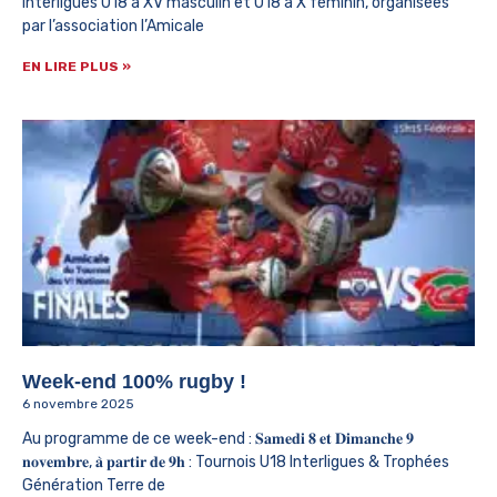
Interligues U18 à XV masculin et U18 à X féminin, organisées
par l’association l’Amicale
EN LIRE PLUS »
Week-end 100% rugby !
6 novembre 2025
Au programme de ce week-end : 𝐒𝐚𝐦𝐞𝐝𝐢 𝟖 𝐞𝐭 𝐃𝐢𝐦𝐚𝐧𝐜𝐡𝐞 𝟗
𝐧𝐨𝐯𝐞𝐦𝐛𝐫𝐞, 𝐚̀ 𝐩𝐚𝐫𝐭𝐢𝐫 𝐝𝐞 𝟗𝐡 : Tournois U18 Interligues & Trophées
Génération Terre de