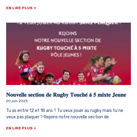
EN LIRE PLUS »
𝐍𝐨𝐮𝐯𝐞𝐥𝐥𝐞 𝐬𝐞𝐜𝐭𝐢𝐨𝐧 𝐝𝐞 𝐑𝐮𝐠𝐛𝐲 𝐓𝐨𝐮𝐜𝐡𝐞́ 𝐚̀ 𝟓 𝐦𝐢𝐱𝐭𝐞 𝐉𝐞𝐮𝐧𝐞
20 juin 2025
Tu as entre 12 et 18 ans ? Tu veux jouer au rugby mais tu ne
veux pas plaquer ? Rejoins notre nouvelle section de
EN LIRE PLUS »